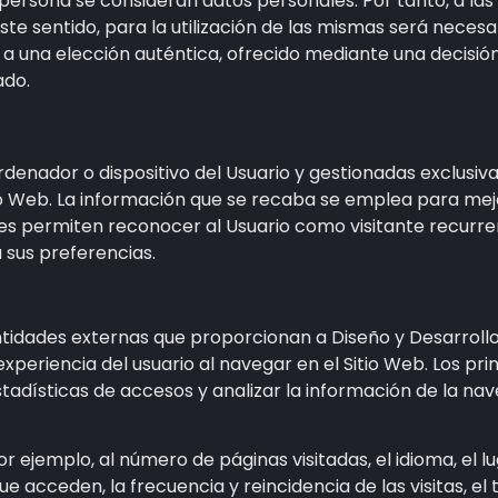
persona se consideran datos personales. Por tanto, a las 
te sentido, para la utilización de las mismas será necesa
una elección auténtica, ofrecido mediante una decisión a
ado.
ordenador o dispositivo del Usuario y gestionadas exclus
o Web. La información que se recaba se emplea para mejor
ies permiten reconocer al Usuario como visitante recurre
 sus preferencias.
entidades externas que proporcionan a
Diseño y Desarroll
periencia del usuario al navegar en el Sitio Web. Los prin
tadísticas de accesos y analizar la información de la nav
r ejemplo, al número de páginas visitadas, el idioma, el lu
e acceden, la frecuencia y reincidencia de las visitas, el 