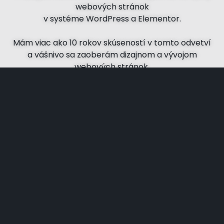
webových stránok
v systéme WordPress a Elementor.
Mám viac ako 10 rokov skúseností v tomto odvetví
a vášnivo sa zaoberám dizajnom a vývojom
webových stránok.
SLUŽBY, KTORÉ PONÚKAM